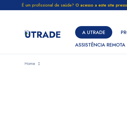
É um profissional de saúde?
O acesso a este site pres
A UTRADE
PR
ASSISTÊNCIA REMOTA
Home