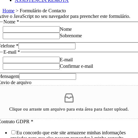
ASSISTÊNCIA REMOTA
Home
>
Formulário de Contacto
tive o JavaScript no seu navegador para preencher este formulário.
Nome
*
Nome
Sobrenome
Telefone
*
E-mail
*
E-mail
Confirmar e-mail
Mensagem
nvio de arquivo
Clique ou arraste um arquivo para esta área para fazer upload.
Contrato GDPR
*
Eu concordo que este site armazene minhas informações