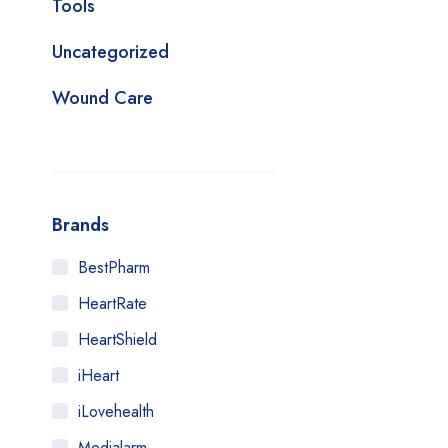
Tools
Uncategorized
Wound Care
Brands
BestPharm
HeartRate
HeartShield
iHeart
iLovehealth
Medialarm