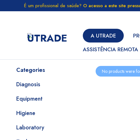
É um profissional de saúde?
O acesso a este site pres
A UTRADE
PR
ASSISTÊNCIA REMOTA
Categories
No products were fo
Diagnosis
Equipment
Higiene
Laboratory